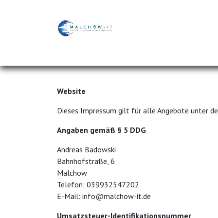
Zum Inhalt springen
Home
Customer Care
Managed Servic
Website
Dieses Impressum gilt für alle Angebote unter d
Angaben gemäß § 5 DDG
Andreas Badowski
Bahnhofstraße, 6
Malchow
Telefon: 039932547202
E-Mail: info@malchow-it.de
Umsatzsteuer-Identifikationsnummer