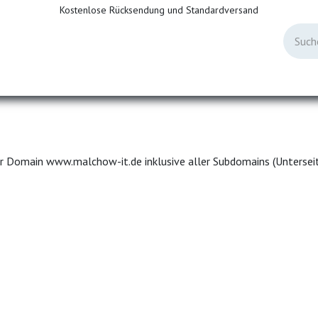
Kostenlose Rücksendung und Standardversand
e MSP
Forum
Hilfecenter
Allgemeine Geschäftsbeding
er Domain www.malchow-it.de inklusive aller Subdomains (Unterseit